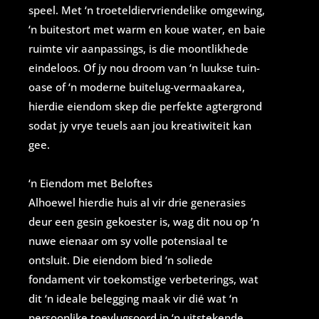
speel. Met ‘n troeteldiervriendelike omgewing,
‘n buitestort met warm en koue water, en baie
ruimte vir aanpassings, is die moontlikhede
eindeloos. Of jy nou droom van ‘n luukse tuin-
oase of ‘n moderne buitelug-vermaakarea,
hierdie eiendom skep die perfekte agtergrond
sodat jy vrye teuels aan jou kreatiwiteit kan
gee.
‘n Eiendom met Beloftes
Alhoewel hierdie huis al vir drie generasies
deur een gesin gekoester is, wag dit nou op ‘n
nuwe eienaar om sy volle potensiaal te
ontsluit. Die eiendom bied ‘n soliede
fondament vir toekomstige verbeterings, wat
dit ‘n ideale belegging maak vir dié wat ‘n
persoonlike toevlugsoord in ‘n uitstekende