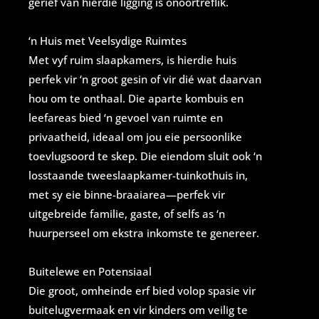
gerief van hierdie ligging is onoortreflik.
‘n Huis met Veelsydige Ruimtes
Met vyf ruim slaapkamers, is hierdie huis
perfek vir ‘n groot gesin of vir dié wat daarvan
hou om te onthaal. Die aparte kombuis en
leefareas bied ‘n gevoel van ruimte en
privaatheid, ideaal om jou eie persoonlike
toevlugsoord te skep. Die eiendom sluit ook ‘n
losstaande tweeslaapkamer-tuinkothuis in,
met sy eie binne-braaiarea—perfek vir
uitgebreide familie, gaste, of selfs as ‘n
huurperseel om ekstra inkomste te genereer.
Buitelewe en Potensiaal
Die groot, omheinde erf bied volop spasie vir
buitelugvermaak en vir kinders om veilig te