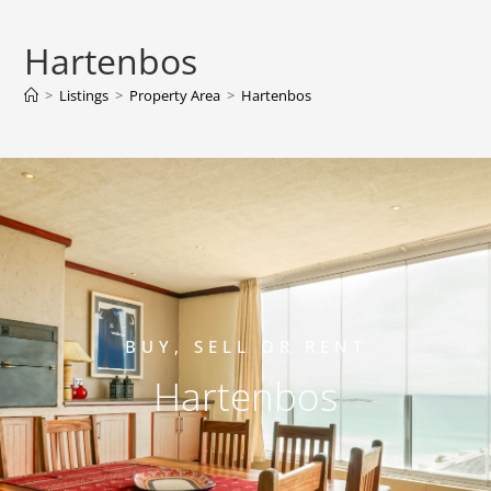
Hartenbos
>
Listings
>
Property Area
>
Hartenbos
BUY, SELL OR RENT
Hartenbos