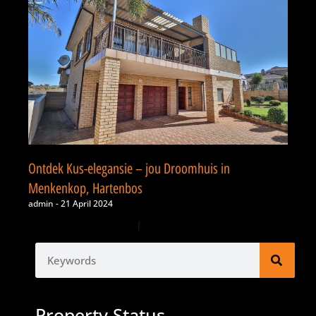
Ontdek Kus-elegansie – jou Droomhuis in
Menkenkop, Hartenbos
admin
21 April 2024
1
2
3
Property Status