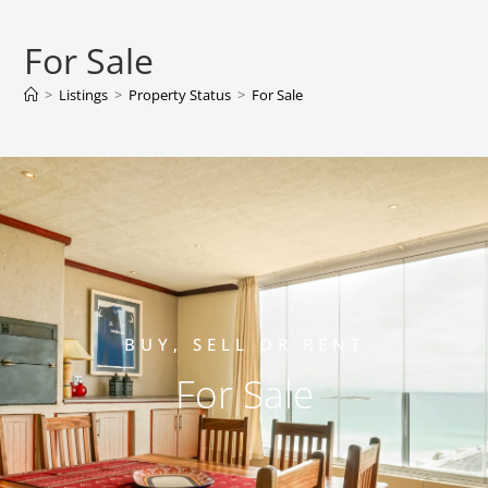
For Sale
>
Listings
>
Property Status
>
For Sale
BUY, SELL OR RENT
For Sale